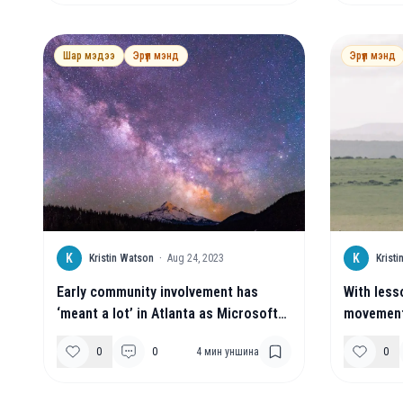
Шар мэдээ
Эрүүл мэнд
Эрүүл мэнд
K
K
Kristin Watson
·
Aug 24, 2023
Krist
Early community involvement has
With less
‘meant a lot’ in Atlanta as Microsoft
movement
plans to expand its presence
aims to he
0
0
4
мин уншина
0