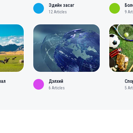
Эдийн засаг
Бол
12
Articles
9
Art
лал
Дэлхий
Спо
6
Articles
5
Art