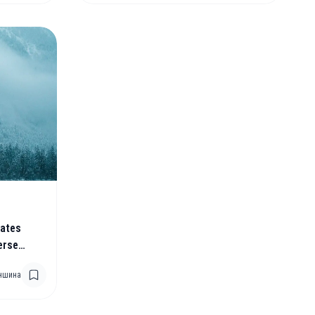
ates
erse
ustry
ншина