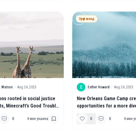
Эрүүл мэнд
E
in Watson
·
Aug 24, 2023
Esther Howard
·
Aug 24, 2023
ons rooted in social justice
New Orleans Game Camp cre
s, Minecraft’s Good Trouble
opportunities for a more div
lp build a better world.
pipeline into the gaming ind
0
4
мин уншина
0
0
4
мин у