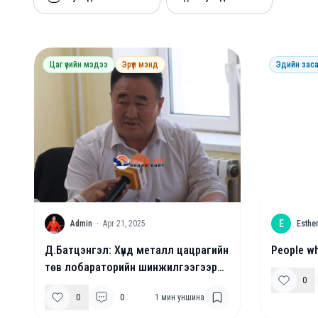
Цаг үеийн мэдээ
Эрүүл мэнд
Эдийн заса
A
E
Admin
·
Apr 21, 2025
Esthe
Д.Батцэнгэл: Хүнд металл цацрагийн
People wh
төв лобараторийн шинжилгээгээр
0
цацраг идэвхийн нөлөө илрээгүй
0
0
1
мин уншина