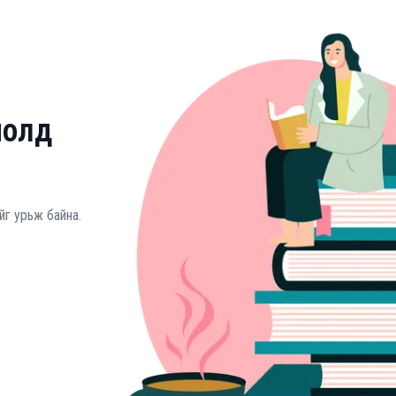
молд
йг урьж байна.