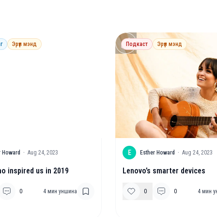
г
Эрүүл мэнд
Подкаст
Эрүүл мэнд
E
r Howard
·
Aug 24, 2023
Esther Howard
·
Aug 24, 2023
o inspired us in 2019
Lenovo’s smarter devices
0
4
мин уншина
0
0
4
мин у