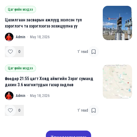
Цаг үеийн мэдээ
Цахилгаан засварын ажлууд эхэлсэн тул
хэрэглэгч та хэрэглээгээ зохицуулна уу
A
Admin
·
May 18, 2026
0
1
' read
Цаг үеийн мэдээ
Өнөөдөр 21:55 цагт Ховд аймгийн Зэрэг суманд
дахин 3.6 магнитудын газар хөдлөв
A
Admin
·
May 18, 2026
0
1
' read