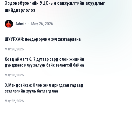
Эрдэнэбүрэнгийн УЦС-ын санхүүжилтийн асуудлыг
шийдвэрлэлээ
A
Admin
·
May 26, 2026
ШУУРХАЙ: Өнөөдөр эрчим хүч хязгаарлана
May 26, 2026
Ховд аймагт 6, 7 дугаар сард олон жилийн
дунджаас илүү халуун байх төлөвтэй байна
May 26, 2026
З.Мэндсайхан: Олон жил яригдсан гадаад
зээллэгийн хууль батлагдлаа
May 22, 2026