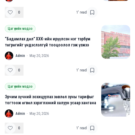
0
1
' read
Цаг үеийн мэдээ
“Бадамлах дөл” ХХК-ийн ирүүлсэн нэг тэрбум
төгрөгийг үндэслэлгүй тооцоолол гэж үзжээ
A
Admin
·
May 20, 2026
0
1
' read
Цаг үеийн мэдээ
Эрчим хүчний зохицуулах зөвлөл зуны тарифыг
тогтоож өгвөл хэрэглээний халуун усаар хангана
A
Admin
·
May 20, 2026
0
1
' read