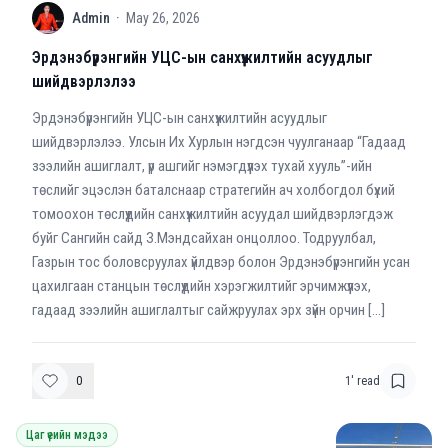
A
Admin
·
May 26, 2026
Эрдэнэбүрэнгийн УЦС-ын санхүүжилтийн асуудлыг
шийдвэрлэлээ
Эрдэнэбүрэнгийн УЦС-ын санхүүжилтийн асуудлыг
шийдвэрлэлээ. Улсын Их Хурлын нэгдсэн чуулганаар “Гадаад
зээлийн ашиглалт, үр ашгийг нэмэгдүүлэх тухай хууль”-ийн
төслийг эцэслэн баталснаар стратегийн ач холбогдол бүхий
томоохон төслүүдийн санхүүжилтийн асуудал шийдвэрлэгдэж
буйг Сангийн сайд З.Мэндсайхан онцоллоо. Тодруулбал,
Газрын тос боловсруулах үйлдвэр болон Эрдэнэбүрэнгийн усан
цахилгаан станцын төслүүдийн хэрэгжилтийг эрчимжүүлэх,
гадаад зээлийн ашиглалтыг сайжруулах эрх зүйн орчин […]
0
1
' read
Цаг үеийн мэдээ