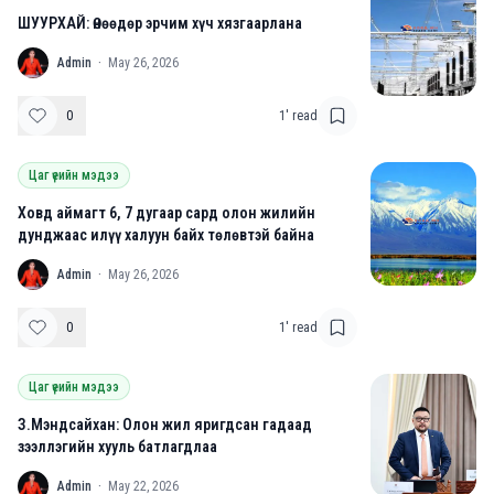
ШУУРХАЙ: Өнөөдөр эрчим хүч хязгаарлана
A
Admin
·
May 26, 2026
0
1
' read
Цаг үеийн мэдээ
Ховд аймагт 6, 7 дугаар сард олон жилийн
дунджаас илүү халуун байх төлөвтэй байна
A
Admin
·
May 26, 2026
0
1
' read
Цаг үеийн мэдээ
З.Мэндсайхан: Олон жил яригдсан гадаад
зээллэгийн хууль батлагдлаа
A
Admin
·
May 22, 2026