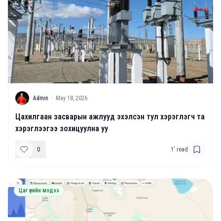
A
Admin
·
May 18, 2026
Цахилгаан засварын ажлууд эхэлсэн тул хэрэглэгч та
хэрэглээгээ зохицуулна уу
0
1
' read
Цаг үеийн мэдээ