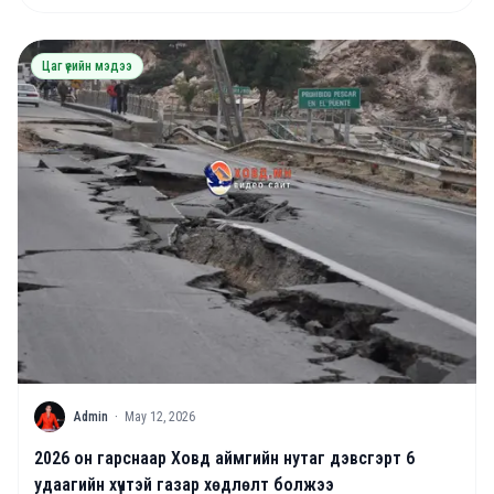
Цаг үеийн мэдээ
A
Admin
·
May 12, 2026
2026 он гарснаар Ховд аймгийн нутаг дэвсгэрт 6
удаагийн хүчтэй газар хөдлөлт болжээ