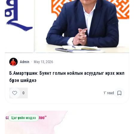
A
Admin
·
May 13, 2026
Б.Амартүвшин: Буянт голын нойлын асуудлыг ирэх жил
бүрэн шийднэ
0
1
' read
Цаг үеийн мэдээ