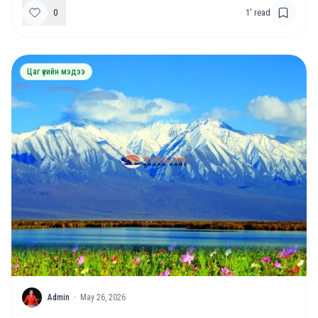
0
1
' read
Цаг үеийн мэдээ
A
Admin
·
May 26, 2026