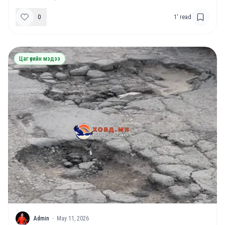
0
1
' read
Цаг үеийн мэдээ
A
Admin
·
May 11, 2026