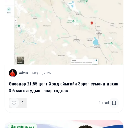
A
Admin
·
May 18, 2026
Өнөөдөр 21:55 цагт Ховд аймгийн Зэрэг суманд дахин
3.6 магнитудын газар хөдлөв
0
1
' read
Цаг үеийн мэдээ