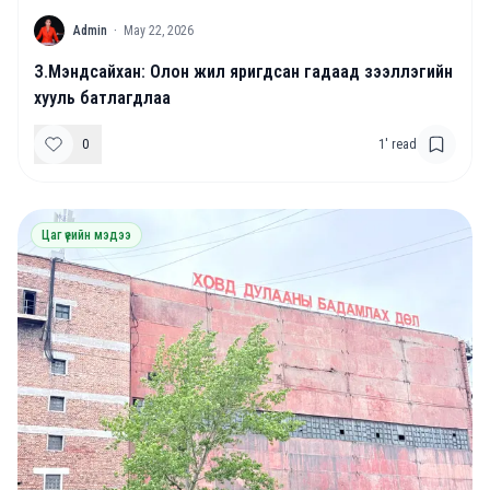
A
Admin
·
May 22, 2026
З.Мэндсайхан: Олон жил яригдсан гадаад зээллэгийн
хууль батлагдлаа
0
1
' read
Цаг үеийн мэдээ