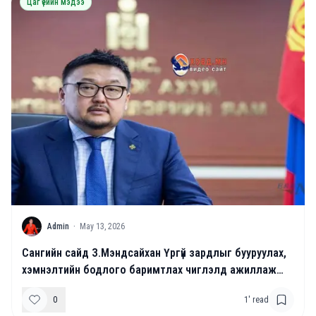
Цаг үеийн мэдээ
A
Admin
·
May 13, 2026
Сангийн сайд З.Мэндсайхан Үргүй зардлыг бууруулах,
хэмнэлтийн бодлого баримтлах чиглэлд ажиллаж
буйгаа илэрхийллээ
0
1
' read