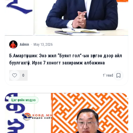
A
Admin
·
May 13, 2026
Б.Амартүвшин: Энэ жил “Буянт гол”-ын зүлгэн дээр айл
буулгахгүй. Ирэх 7 хоногт захирамж албажина
0
1
' read
Цаг үеийн мэдээ