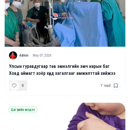
A
Admin
·
May 07, 2026
Улсын гуравдугаар төв эмнэлгийн эмч нарын баг
Ховд аймагт хоёр хүнд хагалгааг амжилттай хийжээ
0
1
' read
Цаг үеийн мэдээ