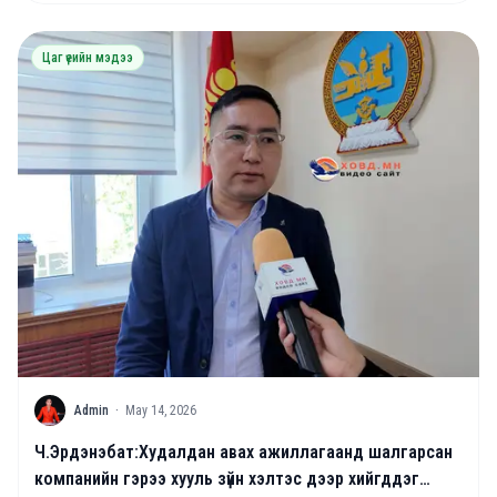
Цаг үеийн мэдээ
A
Admin
·
May 14, 2026
Ч.Эрдэнэбат:Худалдан авах ажиллагаанд шалгарсан
компанийн гэрээ хууль зүйн хэлтэс дээр хийгддэг