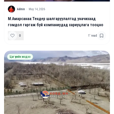
A
Admin
·
May 14, 2026
М.Амарсанаа:Тендер шалгаруулалтад уначихаад
гомдол гаргаж буй компаниудад хариуцлага тооцно
0
1
' read
Цаг үеийн мэдээ