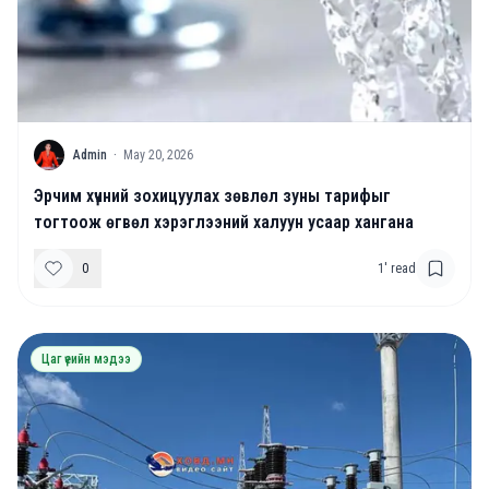
A
Admin
·
May 20, 2026
Эрчим хүчний зохицуулах зөвлөл зуны тарифыг
тогтоож өгвөл хэрэглээний халуун усаар хангана
0
1
' read
Цаг үеийн мэдээ