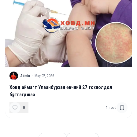
A
Admin
·
May 07, 2026
Ховд аймагт Улаанбурхан өвчний 27 тохиолдол
бүртгэгджээ
0
1
' read