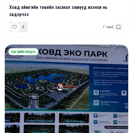
Ховд аймгийн төвийн засмал замууд ихэнхи нь
эвдэрчээ
0
1
' read
Цаг үеийн мэдээ