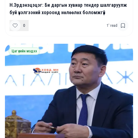
Н.Эрдэнэцэцэг: Би даргын хувиар тендер шалгаруулж
буй үнэлгээний хороонд нөлөөлөх боломжгүй
0
1
' read
Цаг үеийн мэдээ