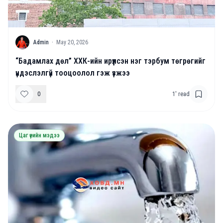
A
Admin
·
May 20, 2026
“Бадамлах дөл” ХХК-ийн ирүүлсэн нэг тэрбум төгрөгийг
үндэслэлгүй тооцоолол гэж үзжээ
0
1
' read
Цаг үеийн мэдээ