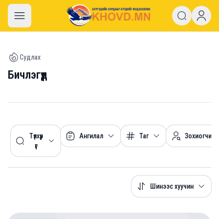
khovd.mn
Судлах
Бичлэгүүд
Түлхүүр
Ангилал
Таг
Зохиогчид
үг
Шинээс хуучин