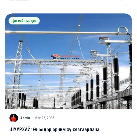
Цаг үеийн мэдээ
A
Admin
·
May 26, 2026
ШУУРХАЙ: Өнөөдөр эрчим хүч хязгаарлана