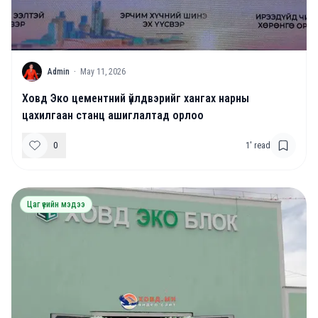
A
Admin
·
May 11, 2026
Ховд Эко цементний үйлдвэрийг хангах нарны
цахилгаан станц ашиглалтад орлоо
0
1
' read
Цаг үеийн мэдээ