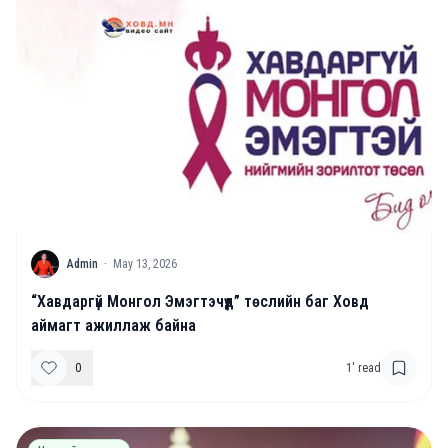
A
Admin
·
May 13, 2026
“Хавдаргүй Монгол Эмэгтэчүүд” төслийн баг Ховд
аймагт ажиллаж байна
0
1
' read