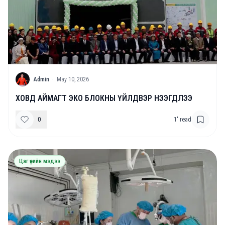
A
Admin
·
May 10, 2026
ХОВД АЙМАГТ ЭКО БЛОКНЫ ҮЙЛДВЭР НЭЭГДЛЭЭ
0
1
' read
Цаг үеийн мэдээ