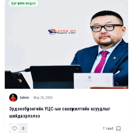
Цаг үеийн мэдээ
A
Admin
·
May 26, 2026
Эрдэнэбүрэнгийн УЦС-ын санхүүжилтийн асуудлыг
шийдвэрлэлээ
0
1
' read