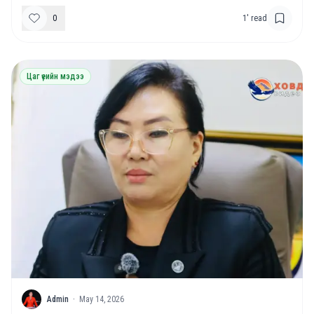
болсон.
0
1
' read
Цаг үеийн мэдээ
A
Admin
·
May 14, 2026