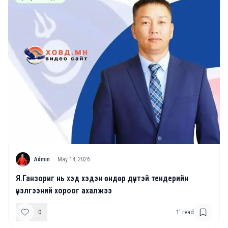
A
Admin
·
May 14, 2026
Я.Ганзориг нь хэд хэдэн өндөр дүнтэй тендерийн
үнэлгээний хороог ахалжээ
0
1
' read