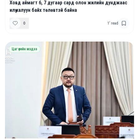
Ховд аймагт 6, 7 дугаар сард олон жилийн дунджаас
илүү халуун байх төлөвтэй байна
0
1
' read
Цаг үеийн мэдээ