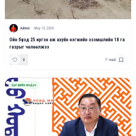
A
Admin
·
May 13, 2026
Ойн бүсэд 25 иргэн аж ахуйн нэгжийн эзэмшлийн 18 га
газрыг чөлөөлжээ
0
1
' read
Цаг үеийн мэдээ